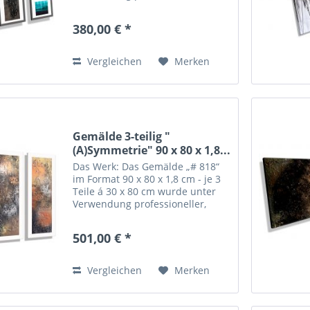
hochpigmentierter
Künstleracrylfarbe in
380,00 € *
zweiwöchiger Handarbeit
angefertigt. Die verwendete
Farbe garantiert für...
Vergleichen
Merken
Gemälde 3-teilig "
(A)Symmetrie" 90 x 80 x 1,8...
Das Werk: Das Gemälde „# 818“
im Format 90 x 80 x 1,8 cm - je 3
Teile á 30 x 80 cm wurde unter
Verwendung professioneller,
hochpigmentierter
Künstleracrylfarbe in
501,00 € *
zweiwöchiger Handarbeit
angefertigt. Die verwendete
Farbe garantiert für...
Vergleichen
Merken