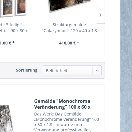
e 3-teilig "
Strukturgemälde
Gemälde 100
rie" 90 x 80 x
"Galaxynebel" 120 x 40 x 1,8
#
1,8...
cm...
1,00 € *
410,00 € *
412,00 €
Sortierung:
Gemälde "Monochrome
Veränderung" 100 x 60 x
1,8...
Das Werk: Das Gemälde
„Monochrome Veränderung“ 100
x 60 x 1,8 cm wurde unter
Verwendung professioneller,