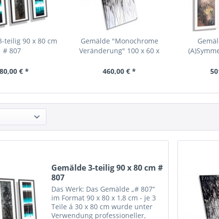
-teilig 90 x 80 cm
Gemälde "Monochrome
Gemäld
# 807
Veränderung" 100 x 60 x
(A)Symmet
1,8...
80,00 € *
460,00 € *
50
Gemälde 3-teilig 90 x 80 cm #
807
Das Werk: Das Gemälde „# 807“
im Format 90 x 80 x 1,8 cm - je 3
Teile á 30 x 80 cm wurde unter
Verwendung professioneller,