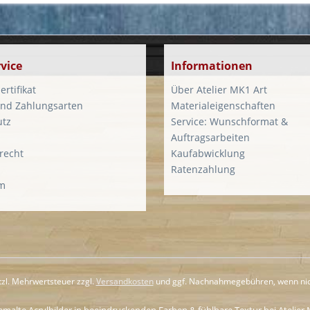
vice
Informationen
ertifikat
Über Atelier MK1 Art
nd Zahlungsarten
Materialeigenschaften
utz
Service: Wunschformat &
Auftragsarbeiten
recht
Kaufabwicklung
Ratenzahlung
m
etzl. Mehrwertsteuer zzgl.
Versandkosten
und ggf. Nachnahmegebühren, wenn nic
alte Acrylbilder in beeindruckenden Farben & fühlbare Textur bei Atelier