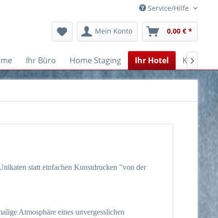
Service/Hilfe
Mein Konto
0,00 € *
ume
Ihr Büro
Home Staging
Ihr Hotel
Kanzlei

Unikaten statt einfachen Kunstdrucken "von der
nmalige Atmosphäre eines unvergesslichen