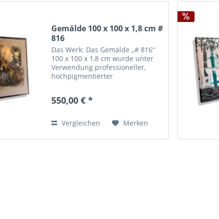
Gemälde 100 x 100 x 1,8 cm #
816
Das Werk: Das Gemälde „# 816“
100 x 100 x 1,8 cm wurde unter
Verwendung professioneller,
hochpigmentierter
Künstleracrylfarbe in
zweiwöchiger Handarbeit
550,00 € *
angefertigt. Die verwendete
Farbe garantiert für eine hohe
Lichtechtheit und...
Vergleichen
Merken