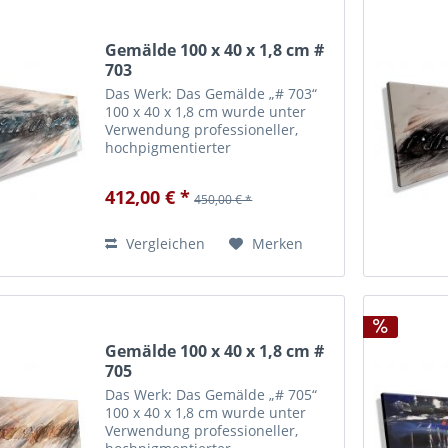
Gemälde 100 x 40 x 1,8 cm #
703
Das Werk: Das Gemälde „# 703“
100 x 40 x 1,8 cm wurde unter
Verwendung professioneller,
hochpigmentierter
Künstleracrylfarbe in
zweiwöchiger Handarbeit
412,00 € *
450,00 € *
angefertigt. Die verwendete
Farbe garantiert für eine hohe
Lichtechtheit und Brillanz...
Vergleichen
Merken
Gemälde 100 x 40 x 1,8 cm #
705
Das Werk: Das Gemälde „# 705“
100 x 40 x 1,8 cm wurde unter
Verwendung professioneller,