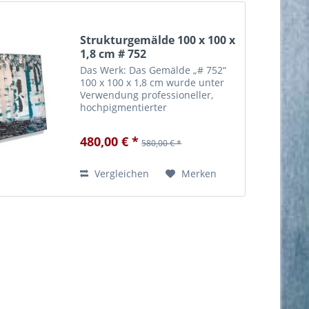
Strukturgemälde 100 x 100 x
1,8 cm # 752
Das Werk: Das Gemälde „# 752“
100 x 100 x 1,8 cm wurde unter
Verwendung professioneller,
hochpigmentierter
Künstleracrylfarbe in
zweiwöchiger Handarbeit
480,00 € *
580,00 € *
angefertigt. Die verwendete
Farbe garantiert für eine hohe
Lichtechtheit und...
Vergleichen
Merken