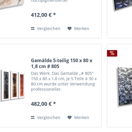
hochpigmentierter
Künstleracrylfarbe in
zweiwöchiger Handarbeit
412,00 € *
angefertigt. Die verwendete
Farbe garantiert für eine hohe
Lichtechtheit und Brillanz...
Vergleichen
Merken
Gemälde 5-teilig 150 x 80 x
1,8 cm # 805
Das Werk: Das Gemälde „# 805“
150 x 80 x 1,8 cm, je 5 Teile á 30 x
80 cm wurde unter Verwendung
professioneller,
hochpigmentierter
Künstleracrylfarbe in
482,00 € *
zweiwöchiger Handarbeit
angefertigt. Die verwendete
Farbe garantiert für eine hohe...
Vergleichen
Merken