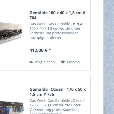
Gemälde 100 x 40 x 1,8 cm #
704
Das Werk: Das Gemälde „# 704“
100 x 40 x 1,8 cm wurde unter
Verwendung professioneller,
hochpigmentierter
Künstleracrylfarbe in
zweiwöchiger Handarbeit
412,00 € *
angefertigt. Die verwendete
Farbe garantiert für eine hohe
Lichtechtheit und Brillanz...
Vergleichen
Merken
Gemälde "Ozean" 170 x 50 x
1,8 cm # 756
Das Werk: Das Gemälde „Ozean“
170 x 50 x 1,8 cm wurde unter
Verwendung professioneller,