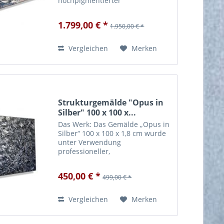
hochpigmentierter
Künstleracrylfarbe in
zweiwöchiger Handarbeit
1.799,00 € *
1.950,00 € *
angefertigt. Die verwendete
Farbe garantiert für eine hohe
Lichtechtheit und Brillanz...
Vergleichen
Merken
Strukturgemälde "Opus in
Silber" 100 x 100 x...
Das Werk: Das Gemälde „Opus in
Silber“ 100 x 100 x 1,8 cm wurde
unter Verwendung
professioneller,
hochpigmentierter
Künstleracrylfarbe in
450,00 € *
499,00 € *
zweiwöchiger Handarbeit
angefertigt. Die verwendete
Farbe garantiert für eine hohe
Vergleichen
Merken
Lichtechtheit...