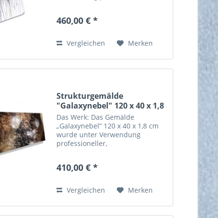
hochpigmentierter
Künstleracrylfarbe in
460,00 € *
zweiwöchiger Handarbeit
angefertigt. Die verwendete
Farbe garantiert für eine hohe...
Vergleichen
Merken
Strukturgemälde
"Galaxynebel" 120 x 40 x 1,8
cm...
Das Werk: Das Gemälde
„Galaxynebel“ 120 x 40 x 1,8 cm
wurde unter Verwendung
professioneller,
hochpigmentierter
Künstleracrylfarbe in
410,00 € *
zweiwöchiger Handarbeit
angefertigt. Die verwendete
Farbe garantiert für eine hohe
Vergleichen
Merken
Lichtechtheit und...