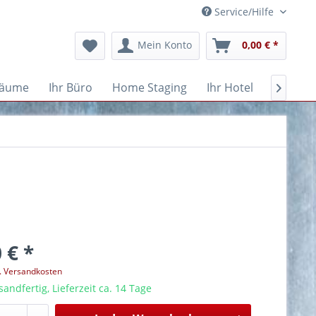
Service/Hilfe
Mein Konto
0,00 € *
räume
Ihr Büro
Home Staging
Ihr Hotel
Kanzlei

 € *
l. Versandkosten
sandfertig, Lieferzeit ca. 14 Tage