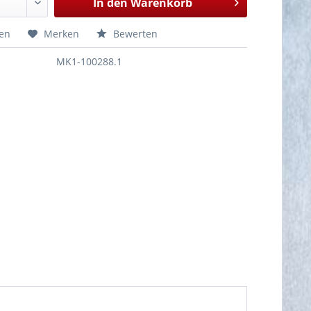
In den
Warenkorb
hen
Merken
Bewerten
MK1-100288.1