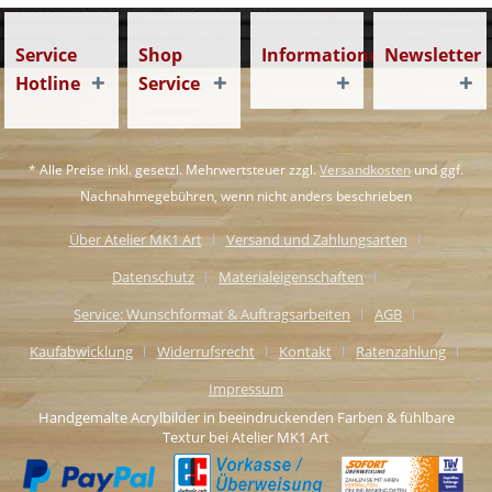
Service
Shop
Informationen
Newsletter
Hotline
Service
* Alle Preise inkl. gesetzl. Mehrwertsteuer zzgl.
Versandkosten
und ggf.
Nachnahmegebühren, wenn nicht anders beschrieben
Über Atelier MK1 Art
Versand und Zahlungsarten
Datenschutz
Materialeigenschaften
Service: Wunschformat & Auftragsarbeiten
AGB
Kaufabwicklung
Widerrufsrecht
Kontakt
Ratenzahlung
Impressum
Handgemalte Acrylbilder in beeindruckenden Farben & fühlbare
Textur bei Atelier MK1 Art